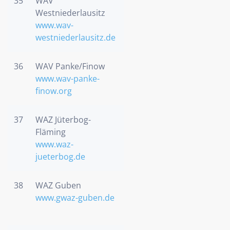
35
WAV
Westniederlausitz
www.wav-
westniederlausitz.de
36
WAV Panke/Finow
www.wav-panke-
finow.org
37
WAZ Jüterbog-
Fläming
www.waz-
jueterbog.de
38
WAZ Guben
www.gwaz-guben.de