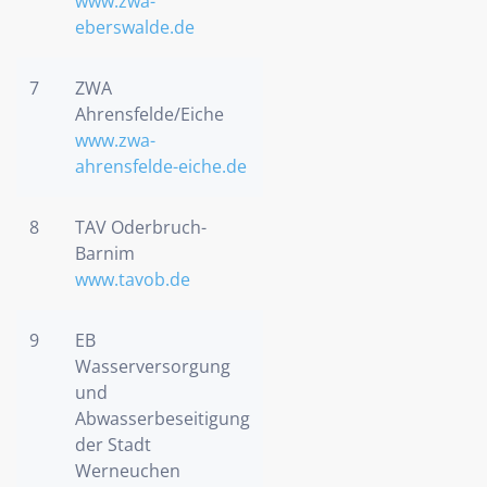
www.zwa-
eberswalde.de
7
ZWA
Ahrensfelde/Eiche
www.zwa-
ahrensfelde-eiche.de
8
TAV Oderbruch-
Barnim
www.tavob.de
9
EB
Wasserversorgung
und
Abwasserbeseitigung
der Stadt
Werneuchen