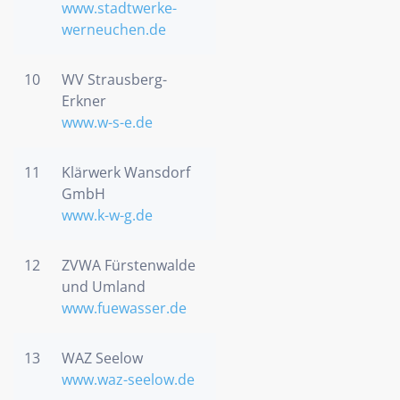
www.stadtwerke-
werneuchen.de
10
WV Strausberg-
Erkner
www.w-s-e.de
11
Klärwerk Wansdorf
GmbH
www.k-w-g.de
12
ZVWA Fürstenwalde
und Umland
www.fuewasser.de
13
WAZ Seelow
www.waz-seelow.de