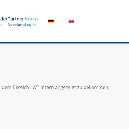
eder
Partner
Intern
s
Associates
Log-In
us dem Bereich LWT intern angezeigt zu bekommen.