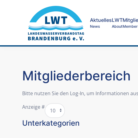
Skip to main content
Aktuelles
LWT
Mitgli
News
About
Member
Mitgliederbereich
Bitte nutzen Sie den Log-In, um Informationen a
Anzeige #
Unterkategorien